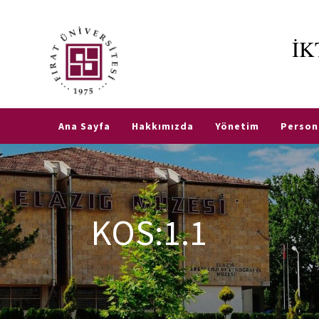
İK
Etkinlikler
e-
TR
EN
Hizmetler
Ana Sayfa
Hakkımızda
Yönetim
Person
Fırat
Fırat
e-
Üniversitesi
Posta
Fakülte
Öğrenci
KOS:1.1
Öğrenci
İşleri
İşleri
Otomasyonu
Transkript
Akademik
Belgesi
Takvim