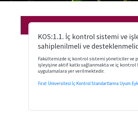
Bologna
Üniversite
Bilgi
Evi
Sistemi
Yönetmelikler
ve Yönergeler
KOS:1.1. İç kontrol sistemi ve işl
sahiplenilmeli ve desteklenmelid
Değişim
Programları
Fakültemizde iç kontrol sistemi yöneticiler ve
işleyişine aktif katkı sağlanmakta ve iç kontrol
Erasmus
uygulamalara yer verilmektedir.
Uzaktan
Eğitim
Fırat Üniversitesi İç Kontrol Standartlarına Uyum Ey
Farabi
Sistemi
Mevlana
Aday
Öğrenciler
Öğrenci
Kulüpleri