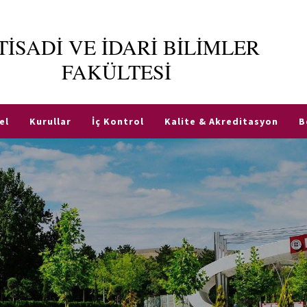
TİSADİ VE İDARİ BİLİMLER
FAKÜLTESİ
el
Kurullar
İç Kontrol
Kalite & Akreditasyon
B