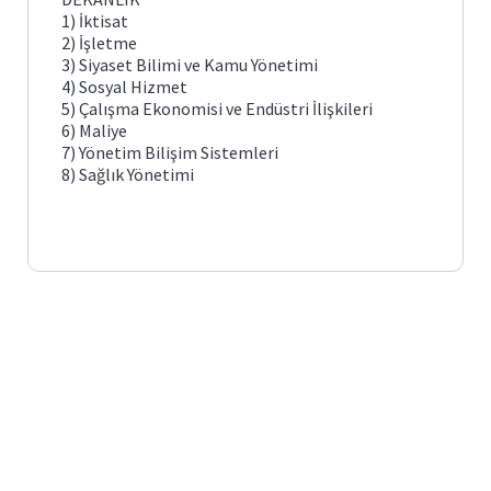
Yönetmelikler
ve
1) İktisat
Yönergeler
2) İşletme
3) Siyaset Bilimi ve Kamu Yönetimi
4) Sosyal Hizmet
Değişim
Programları
5) Çalışma Ekonomisi ve Endüstri İlişkileri
6) Maliye
7) Yönetim Bilişim Sistemleri
Erasmus
Uzaktan
8) Sağlık Yönetimi
Eğitim
Sistemi
Farabi
Aday
Mevlana
Öğrenciler
Öğrenci
Kulüpleri
Üniversite
Kütüphanesi
Mezunlarımız