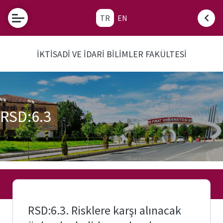
TR
EN
Etkinlikler
İKTİSADİ VE İDARİ BİLİMLER FAKÜLTESİ
e-
Hizmetler
Fırat
Fırat
e-
Üniversitesi
Posta
RSD:6.3
Fakülte
Öğrenci
Öğrenci
İşleri
İşleri
Otomasyonu
Akademik
Transkript
Takvim
Belgesi
Üniversite
Bologna
Evi
Bilgi
RSD:6.3. Risklere karşı alınacak
Sistemi