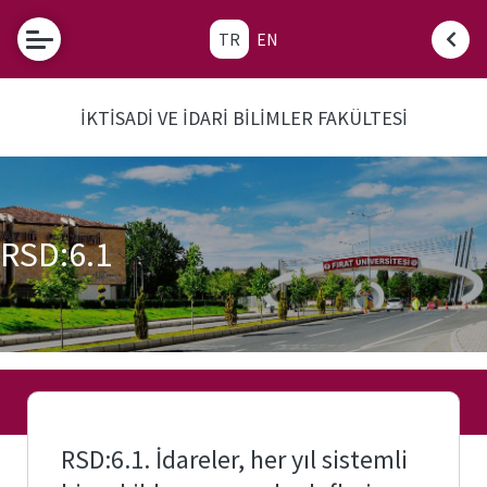
TR
EN
Etkinlikler
İKTİSADİ VE İDARİ BİLİMLER FAKÜLTESİ
e-
Hizmetler
Fırat
Fırat
e-
Üniversitesi
Posta
RSD:6.1
Fakülte
Öğrenci
Öğrenci
İşleri
İşleri
Otomasyonu
Akademik
Transkript
Takvim
Belgesi
Üniversite
Bologna
Evi
Bilgi
RSD:6.1. İdareler, her yıl sistemli
Sistemi