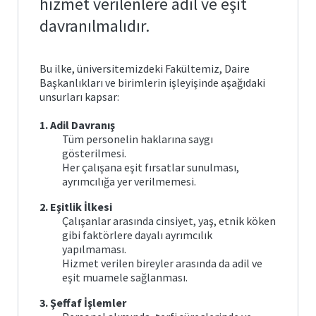
hizmet verilenlere adil ve eşit
Yönetmelikler
ve
davranılmalıdır.
Yönergeler
Değişim
Programları
Bu ilke, üniversitemizdeki Fakültemiz, Daire
Başkanlıkları ve birimlerin işleyişinde aşağıdaki
unsurları kapsar:
Erasmus
Uzaktan
Eğitim
Sistemi
1. Adil Davranış
Farabi
Tüm personelin haklarına saygı
gösterilmesi.
Aday
Mevlana
Her çalışana eşit fırsatlar sunulması,
Öğrenciler
ayrımcılığa yer verilmemesi.
Öğrenci
2. Eşitlik İlkesi
Kulüpleri
Çalışanlar arasında cinsiyet, yaş, etnik köken
gibi faktörlere dayalı ayrımcılık
Üniversite
yapılmaması.
Kütüphanesi
Hizmet verilen bireyler arasında da adil ve
eşit muamele sağlanması.
Mezunlarımız
3. Şeffaf İşlemler