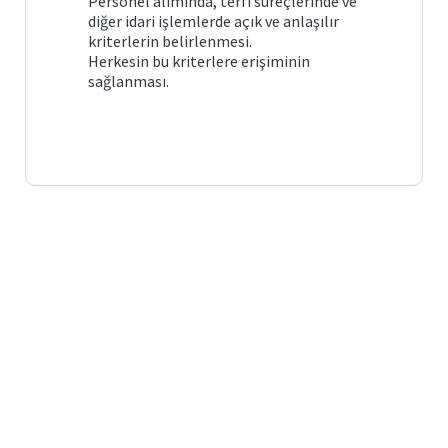
Personel alımında, terfi süreçlerinde ve
Burs
diğer idari işlemlerde açık ve anlaşılır
İmkanları
kriterlerin belirlenmesi.
Herkesin bu kriterlere erişiminin
sağlanması.