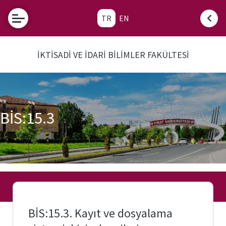
TR
EN
Etkinlikler
İKTİSADİ VE İDARİ BİLİMLER FAKÜLTESİ
e-
Hizmetler
Fırat
Fırat
e-
Üniversitesi
Posta
BİS:15.3
Fakülte
Öğrenci
Öğrenci
İşleri
İşleri
Otomasyonu
Akademik
Transkript
Takvim
Belgesi
Üniversite
Bologna
Evi
Bilgi
BİS:15.3. Kayıt ve dosyalama
Sistemi