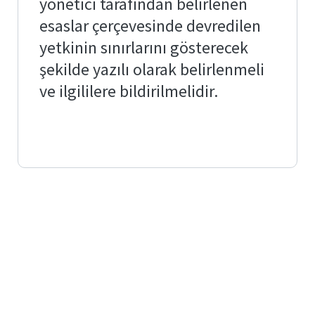
yönetici tarafından belirlenen
Yönetmelikler
ve
esaslar çerçevesinde devredilen
Yönergeler
yetkinin sınırlarını gösterecek
Değişim
şekilde yazılı olarak belirlenmeli
Programları
ve ilgililere bildirilmelidir.
Erasmus
Uzaktan
Eğitim
Sistemi
Farabi
Aday
Mevlana
Öğrenciler
Öğrenci
Kulüpleri
Üniversite
Kütüphanesi
Mezunlarımız